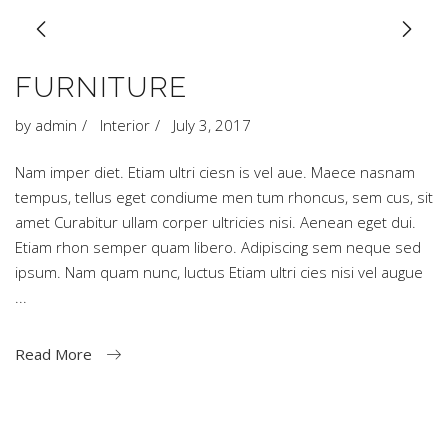
FURNITURE
by
admin
Interior
July 3, 2017
Nam imper diet. Etiam ultri ciesn is vel aue. Maece nasnam
tempus, tellus eget condiume men tum rhoncus, sem cus, sit
amet Curabitur ullam corper ultricies nisi. Aenean eget dui.
Etiam rhon semper quam libero. Adipiscing sem neque sed
ipsum. Nam quam nunc, luctus Etiam ultri cies nisi vel augue
Read More