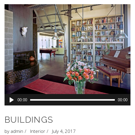
Audio
00:00
00:00
Player
BUILDINGS
by
admin
Interior
July 4, 2017