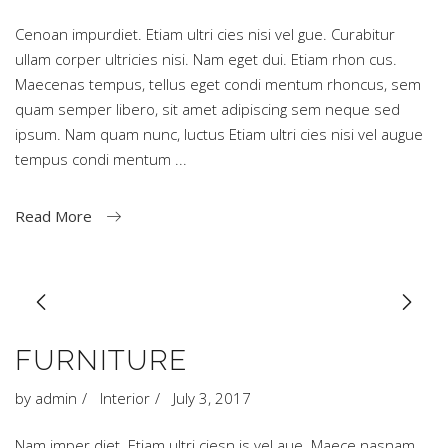
Cenoan impurdiet. Etiam ultri cies nisi vel gue. Curabitur
ullam corper ultricies nisi. Nam eget dui. Etiam rhon cus.
Maecenas tempus, tellus eget condi mentum rhoncus, sem
quam semper libero, sit amet adipiscing sem neque sed
ipsum. Nam quam nunc, luctus Etiam ultri cies nisi vel augue
tempus condi mentum
Read More
FURNITURE
by
admin
Interior
July 3, 2017
Nam imper diet. Etiam ultri ciesn is vel aue. Maece nasnam