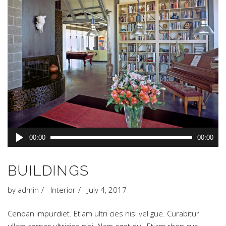
Audio
00:00
00:00
Player
BUILDINGS
by
admin
Interior
July 4, 2017
Cenoan impurdiet. Etiam ultri cies nisi vel gue. Curabitur