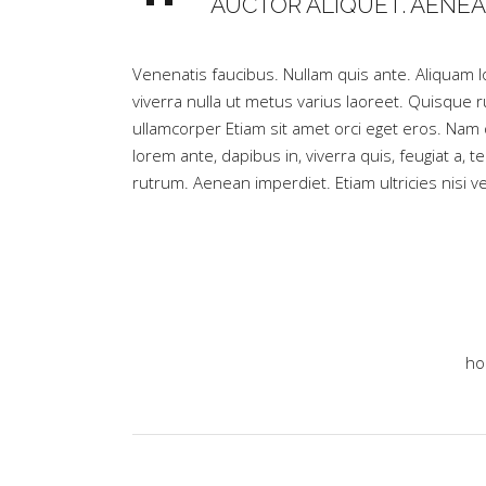
AUCTOR ALIQUET. AENEA
Venenatis faucibus. Nullam quis ante. Aliquam lor
viverra nulla ut metus varius laoreet. Quisque r
ullamcorper Etiam sit amet orci eget eros. Nam q
lorem ante, dapibus in, viverra quis, feugiat a, 
rutrum. Aenean imperdiet. Etiam ultricies nisi ve
ho