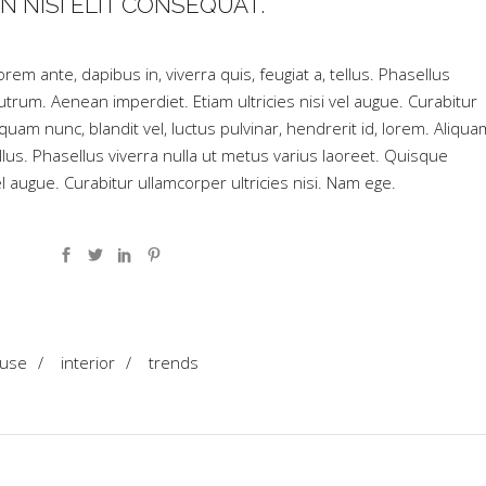
N NISI ELIT CONSEQUAT.
em ante, dapibus in, viverra quis, feugiat a, tellus. Phasellus
utrum. Aenean imperdiet. Etiam ultricies nisi vel augue. Curabitur
uam nunc, blandit vel, luctus pulvinar, hendrerit id, lorem. Aliqua
tellus. Phasellus viverra nulla ut metus varius laoreet. Quisque
l augue. Curabitur ullamcorper ultricies nisi. Nam ege.
use
/
interior
/
trends