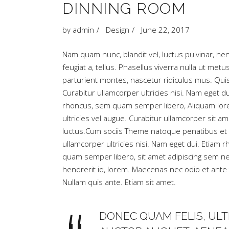
DINNING ROOM
by
admin
Design
June 22, 2017
Nam quam nunc, blandit vel, luctus pulvinar, hend
feugiat a, tellus. Phasellus viverra nulla ut m
parturient montes, nascetur ridiculus mus. Quis
Curabitur ullamcorper ultricies nisi. Nam eget
rhoncus, sem quam semper libero, Aliquam lorem
ultricies vel augue. Curabitur ullamcorper sit 
luctus.Cum sociis Theme natoque penatibus et m
ullamcorper ultricies nisi. Nam eget dui. Eti
quam semper libero, sit amet adipiscing sem ne
hendrerit id, lorem. Maecenas nec odio et ante 
Nullam quis ante. Etiam sit amet.
DONEC QUAM FELIS, ULTR