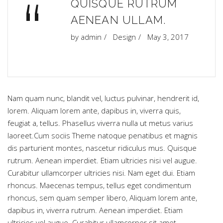
“
QUISQUE RUTRUM
AENEAN ULLAM.
by
admin
Design
May 3, 2017
Nam quam nunc, blandit vel, luctus pulvinar, hendrerit id,
lorem. Aliquam lorem ante, dapibus in, viverra quis,
feugiat a, tellus. Phasellus viverra nulla ut metus varius
laoreet.Cum sociis Theme natoque penatibus et magnis
dis parturient montes, nascetur ridiculus mus. Quisque
rutrum. Aenean imperdiet. Etiam ultricies nisi vel augue.
Curabitur ullamcorper ultricies nisi. Nam eget dui. Etiam
rhoncus. Maecenas tempus, tellus eget condimentum
rhoncus, sem quam semper libero, Aliquam lorem ante,
dapibus in, viverra rutrum. Aenean imperdiet. Etiam
ultricies vel augue. Curabitur ullamcorper sit amet