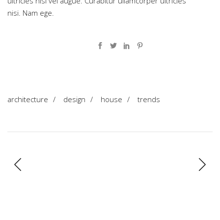
ultricies nisi vel augue. Curabitur ullamcorper ultricies
nisi. Nam ege.
architecture
/
design
/
house
/
trends