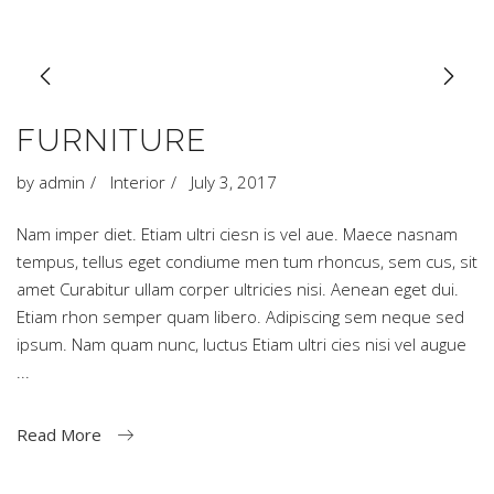
FURNITURE
by
admin
Interior
July 3, 2017
Nam imper diet. Etiam ultri ciesn is vel aue. Maece nasnam
tempus, tellus eget condiume men tum rhoncus, sem cus, sit
amet Curabitur ullam corper ultricies nisi. Aenean eget dui.
Etiam rhon semper quam libero. Adipiscing sem neque sed
ipsum. Nam quam nunc, luctus Etiam ultri cies nisi vel augue
Read More