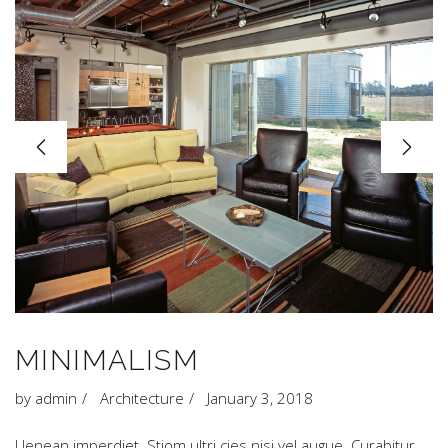
MINIMALISM
by
admin
Architecture
January 3, 2018
Uenean imperdiet. Stiom ultri cies nisi vel augue. Curabitur