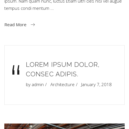
ipsum. Nam quam nunc, luctus Etiam ultri cies nisi vel augue
tempus condi mentum
Read More
“
LOREM IPSUM DOLOR,
CONSEC ADIPIS.
by
admin
Architecture
January 7, 2018