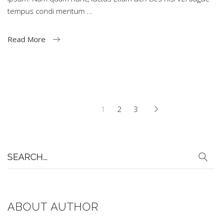
tempus condi mentum
Read More
1
2
3
Search
for:
ABOUT AUTHOR