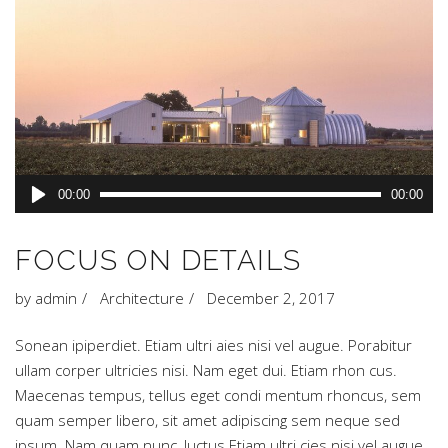
Audio
00:00
00:00
Player
FOCUS ON DETAILS
by
admin
Architecture
December 2, 2017
Sonean ipiperdiet. Etiam ultri aies nisi vel augue. Porabitur
ullam corper ultricies nisi. Nam eget dui. Etiam rhon cus.
Maecenas tempus, tellus eget condi mentum rhoncus, sem
quam semper libero, sit amet adipiscing sem neque sed
ipsum. Nam quam nunc, luctus Etiam ultri cies nisi vel augue