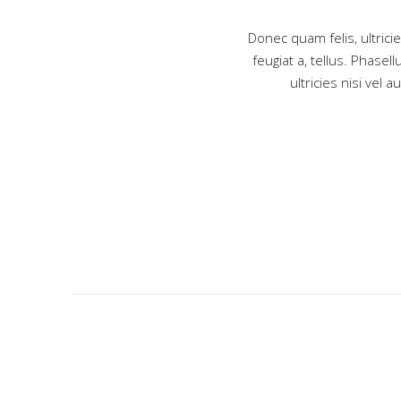
. Donec quam felis, ultricies nec,
Donec quam felis, ultrici
 Aenean massa. Cum socis Theme oque
feugiat a, tellus. Phase
 mus commodo ligula eget.
ultricies nisi vel 