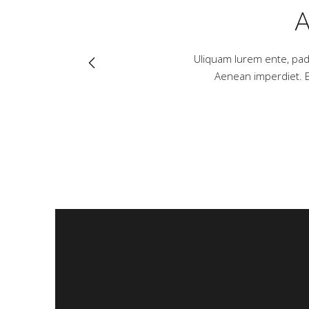
UDIO
iverra nulla ut metus varius laoreet.
Uliquam lurem ente, padi 
dolor. Supabitar allam corper.
Aenean imperdiet. Et