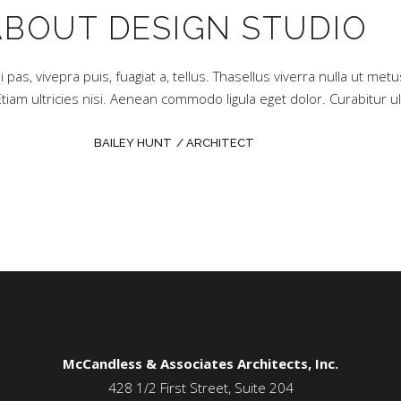
ABOUT DESIGN STUDIO
pas, vivepra puis, fuagiat a, tellus. Thasellus viverra nulla ut metu
iam ultricies nisi. Aenean commodo ligula eget dolor. Curabitur u
BAILEY HUNT
ARCHITECT
McCandless & Associates Architects, Inc.
428 1/2 First Street, Suite 204