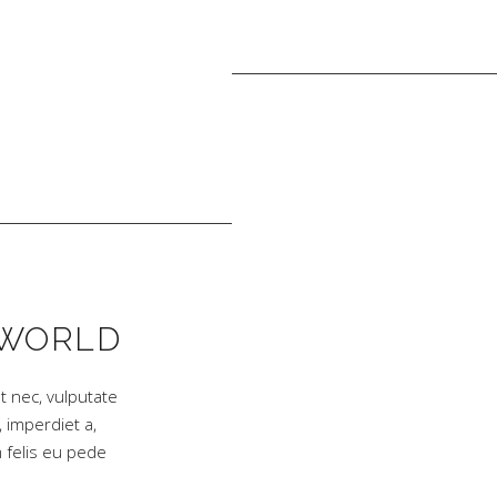
 WORLD
et nec, vulputate
, imperdiet a,
m felis eu pede