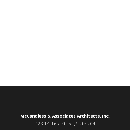
McCandless & Associates Architects, Inc.
428 1/2 First Street, Suite 204